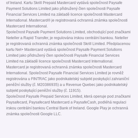
of Ireland. Kartu Skrill Prepaid Mastercard vydává společnost Paysafe
Payment Solutions Limited jako přidružený člen společnosti Paysafe
Financial Services Limited na základě licence společnosti Mastercard
International. Mastercard® je registrovaná ochranná známka společnosti
Mastercard International.
Společnost Paysafe Payment Solutions Limited, obchodující pod značkami
Neteller a Rapid Transfer, je regulována irskou centrální bankou. Neteller
je registrovaná ochranná známka společnosti Skrill Limited. Předplacenou
kartu Net+ Mastercard vydává společnost Paysafe Payment Solutions
Limited jako přidružený člen společnosti Paysafe Financial Services
Limited na základě licence společnosti Mastercard International.
Mastercard je registrovaná ochranná známka společnosti Mastercard
International. Společnost Paysafe Financial Services Limited je rovněž
registrována u FINTRAC jako podnikatelský subjekt poskytující zahraniční
peněžní služby (č. M20386935) a u Revenue Quebec jako podnikatelský
subjekt poskytující peněžní služby (č. 11915).
Společnost Paysafe Prepaid Services Limited, která operuje pod značkami
Paysafecard, Paysafecard Mastercard a PaysafeCash, podléhá regulaci
irskou centrální bankou Central Bank of Ireland. Google Play je ochranná
známka společnosti Google LLC.