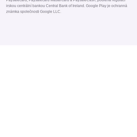
Paysafecard, Paysafecard Mastercard a PaysafeCash, podléhá regulaci
irskou centrální bankou Central Bank of Ireland. Google Play je ochranná
známka společnosti Google LLC.