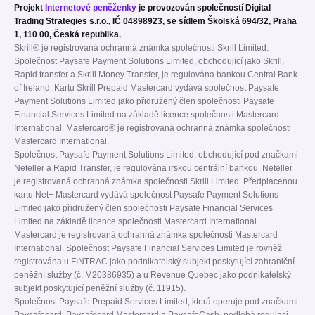
Projekt
Internetové peněženky
je provozován společností Digital
Trading Strategies s.r.o., IČ 04898923, se sídlem Školská 694/32, Praha
1, 110 00, Česká republika.
Skrill® je registrovaná ochranná známka společnosti Skrill Limited.
Společnost Paysafe Payment Solutions Limited, obchodující jako Skrill,
Rapid transfer a Skrill Money Transfer, je regulována bankou Central Bank
of Ireland. Kartu Skrill Prepaid Mastercard vydává společnost Paysafe
Payment Solutions Limited jako přidružený člen společnosti Paysafe
Financial Services Limited na základě licence společnosti Mastercard
International. Mastercard® je registrovaná ochranná známka společnosti
Mastercard International.
Společnost Paysafe Payment Solutions Limited, obchodující pod značkami
Neteller a Rapid Transfer, je regulována irskou centrální bankou. Neteller
je registrovaná ochranná známka společnosti Skrill Limited. Předplacenou
kartu Net+ Mastercard vydává společnost Paysafe Payment Solutions
Limited jako přidružený člen společnosti Paysafe Financial Services
Limited na základě licence společnosti Mastercard International.
Mastercard je registrovaná ochranná známka společnosti Mastercard
International. Společnost Paysafe Financial Services Limited je rovněž
registrována u FINTRAC jako podnikatelský subjekt poskytující zahraniční
peněžní služby (č. M20386935) a u Revenue Quebec jako podnikatelský
subjekt poskytující peněžní služby (č. 11915).
Společnost Paysafe Prepaid Services Limited, která operuje pod značkami