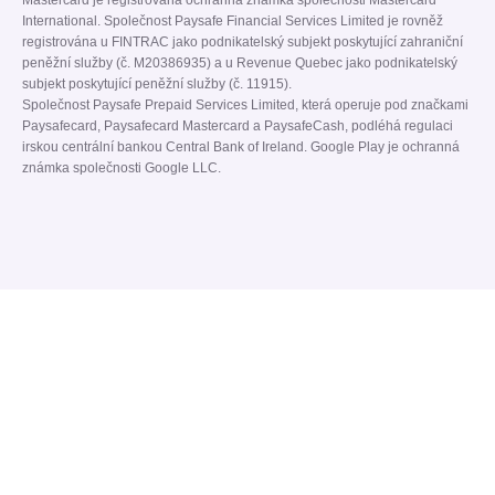
Mastercard je registrovaná ochranná známka společnosti Mastercard
International. Společnost Paysafe Financial Services Limited je rovněž
registrována u FINTRAC jako podnikatelský subjekt poskytující zahraniční
peněžní služby (č. M20386935) a u Revenue Quebec jako podnikatelský
subjekt poskytující peněžní služby (č. 11915).
Společnost Paysafe Prepaid Services Limited, která operuje pod značkami
Paysafecard, Paysafecard Mastercard a PaysafeCash, podléhá regulaci
irskou centrální bankou Central Bank of Ireland. Google Play je ochranná
známka společnosti Google LLC.