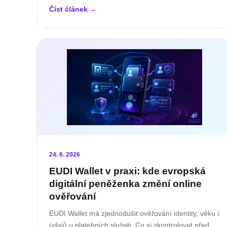
Číst článek
→
24. 6. 2026
EUDI Wallet v praxi: kde evropská
digitální peněženka změní online
ověřování
EUDI Wallet má zjednodušit ověřování identity, věku i
údajů u platebních služeb. Co si zkontrolovat před