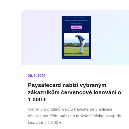
Seznam
článků
26. 7. 2026
Paysafecard nabízí vybraným
zákazníkům červencové losování o
1 000 €
Vybraným držitelům účtu Paysafe se v aplikaci
objevila soutěžní otázka s možností získat vstup do
losování o 1 000 €.