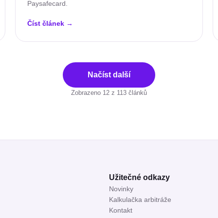
Paysafecard.
Číst článek
→
Načíst další
Zobrazeno
12
z
113
článků
Užitečné odkazy
Novinky
Kalkulačka arbitráže
Kontakt