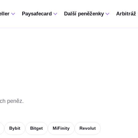
ller
Paysafecard
Další peněženky
Arbitráž
ích peněz.
Bybit
Bitget
MiFinity
Revolut