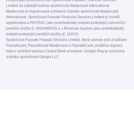
Limited jako přidružený člen společnosti Paysafe Financial Services
Limited na základě licence společnosti Mastercard International.
Mastercard je registrovaná ochranná známka společnosti Mastercard
International. Společnost Paysafe Financial Services Limited je rovněž
registrována u FINTRAC jako podnikatelský subjekt poskytující zahraniční
peněžní služby (č. M20386935) a u Revenue Quebec jako podnikatelský
subjekt poskytující peněžní služby (č. 11915).
Společnost Paysafe Prepaid Services Limited, která operuje pod značkami
Paysafecard, Paysafecard Mastercard a PaysafeCash, podléhá regulaci
irskou centrální bankou Central Bank of Ireland. Google Play je ochranná
známka společnosti Google LLC.