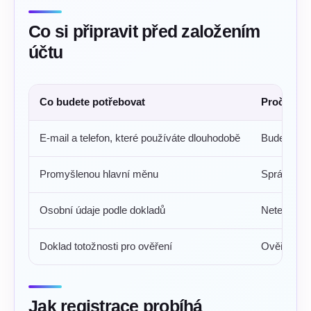
Co si připravit před založením
účtu
Co budete potřebovat
Proč se to
E-mail a telefon, které používáte dlouhodobě
Budete je p
Promyšlenou hlavní měnu
Správná vo
Osobní údaje podle dokladů
Neteller j
Doklad totožnosti pro ověření
Ověřený úče
Jak registrace probíhá