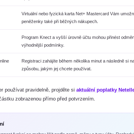
Virtuální nebo fyzická karta Net+ Mastercard Vám umožní
peněženky také při běžných nákupech.
Program Knect a vyšší úrovně účtu mohou přinést odměny
výhodnější podmínky.
nline
Registraci zahájíte během několika minut a následně si na
způsobu, jakým jej chcete používat.
er používat pravidelně, projděte si
aktuální poplatky Netell
 částku zobrazenou přímo před potvrzením.
ní