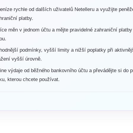
peníze rychle od dalších uživatelů Netelleru a využijte peně
raniční platby.
íce měn v jednom účtu a mějte pravidelné zahraniční platby 
ou.
hodnější podmínky, vyšší limity a nižší poplatky při aktivně
ažení vyšší úrovně.
line výdaje od běžného bankovního účtu a převádějte si do
ku, kterou chcete používat.