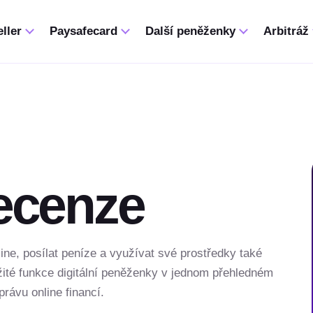
ller
Paysafecard
Další peněženky
Arbitráž
recenze
line, posílat peníze a využívat své prostředky také
ežité funkce digitální peněženky v jednom přehledném
ávu online financí.