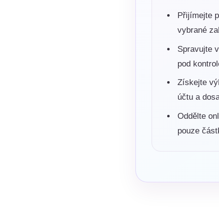
Přijímejte 
vybrané zah
Spravujte v
pod kontrol
Získejte vý
účtu a dos
Oddělte on
pouze část