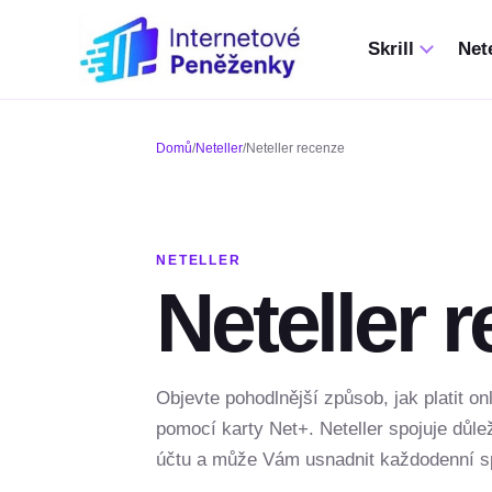
Skrill
Nete
Domů
/
Neteller
/
Neteller recenze
NETELLER
Neteller 
Objevte pohodlnější způsob, jak platit on
pomocí karty Net+. Neteller spojuje důl
účtu a může Vám usnadnit každodenní spr