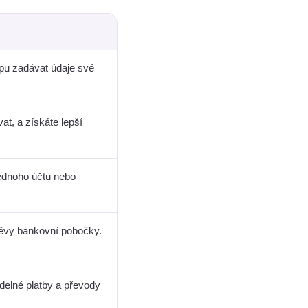
u zadávat údaje své
at, a získáte lepší
jednoho účtu nebo
štěvy bankovní pobočky.
elné platby a převody