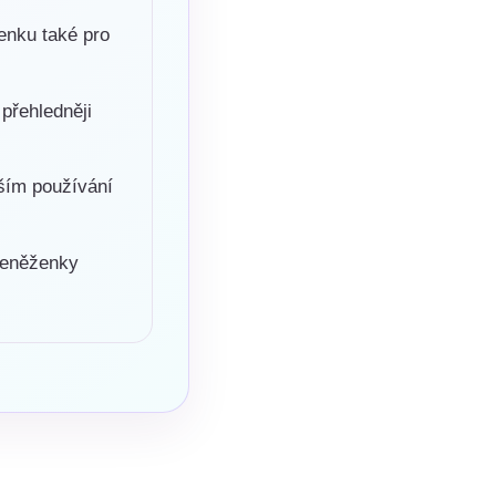
ženku také pro
přehledněji
jším používání
 peněženky