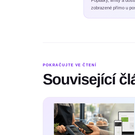
Poplatky, limity a dos
zobrazené přímo u pos
POKRAČUJTE VE ČTENÍ
Související č