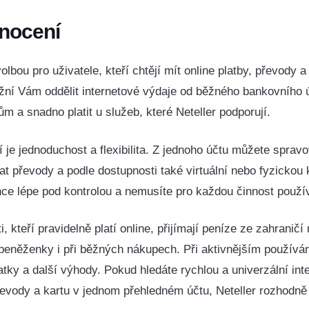
nocení
volbou pro uživatele, kteří chtějí mít online platby, převody 
ní Vám oddělit internetové výdaje od běžného bankovního úč
m a snadno platit u služeb, které Neteller podporují.
í je jednoduchost a flexibilita. Z jednoho účtu můžete sprav
t převody a podle dostupnosti také virtuální nebo fyzickou
ance lépe pod kontrolou a nemusíte pro každou činnost použív
ti, kteří pravidelně platí online, přijímají peníze ze zahranič
peněženky i při běžných nákupech. Při aktivnějším používá
platky a další výhody. Pokud hledáte rychlou a univerzální i
převody a kartu v jednom přehledném účtu, Neteller rozhodně 