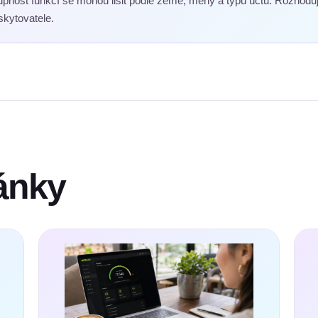
tupnost funkcí se mohou lišit podle země, měny a typu účtu. Rozhoduj
kytovatele.
lánky