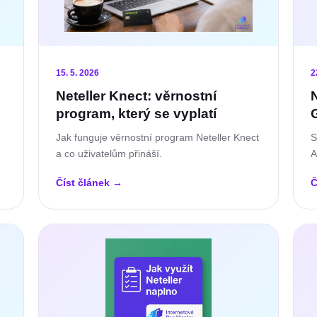
15. 5. 2026
2
Neteller Knect: věrnostní
program, který se vyplatí
Jak funguje věrnostní program Neteller Knect
S
a co uživatelům přináší.
A
Číst článek
→
Č