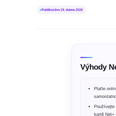
Publikováno
19. dubna 2026
Výhody Ne
Plaťte onli
samostatno
Používejte 
kartě Net+