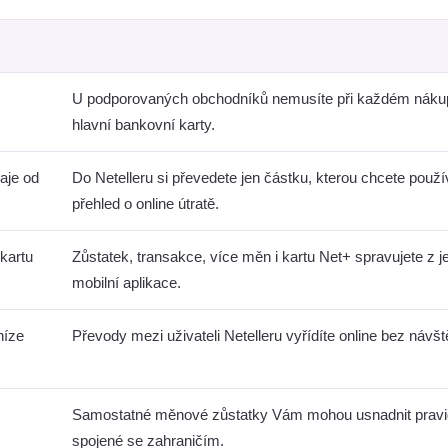
U podporovaných obchodníků nemusíte při každém nákup
hlavní bankovní karty.
aje od
Do Netelleru si převedete jen částku, kterou chcete použív
přehled o online útratě.
 kartu
Zůstatek, transakce, více měn i kartu Net+ spravujete z 
mobilní aplikace.
níze
Převody mezi uživateli Netelleru vyřídíte online bez náv
Samostatné měnové zůstatky Vám mohou usnadnit pravid
spojené se zahraničím.