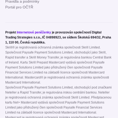
Pravidla a podmínky
Portál pro OČTŘ
Projekt
Internetové peněženky
je provozován společností Digital
Trading Strategies s.r.o., IČ 04898923, se sídlem Školská 694/32, Praha
1, 110 00, Česká republika.
Skrill® je registrovaná ochranná známka společnosti Skrill Limited.
Společnost Paysafe Payment Solutions Limited, obchodující jako Skrill,
Rapid transfer a Skrill Money Transfer, je regulována bankou Central Bank
of Ireland. Kartu Skrill Prepaid Mastercard vydává společnost Paysafe
Payment Solutions Limited jako přidružený člen společnosti Paysafe
Financial Services Limited na základě licence společnosti Mastercard
International. Mastercard® je registrovaná ochranná známka společnosti
Mastercard International.
Společnost Paysafe Payment Solutions Limited, obchodující pod značkami
Neteller a Rapid Transfer, je regulována irskou centrální bankou. Neteller
je registrovaná ochranná známka společnosti Skrill Limited. Předplacenou
kartu Net+ Mastercard vydává společnost Paysafe Payment Solutions
Limited jako přidružený člen společnosti Paysafe Financial Services
Limited na základě licence společnosti Mastercard International.
Mastercard je registrovaná ochranná známka společnosti Mastercard