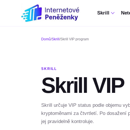
Skrill
Nete
Domů
/
Skrill
/
Skrill VIP program
SKRILL
Skrill VI
Skrill určuje VIP status podle objemu v
kryptoměnami za čtvrtletí. Po dosažení p
jej pravidelně kontroluje.