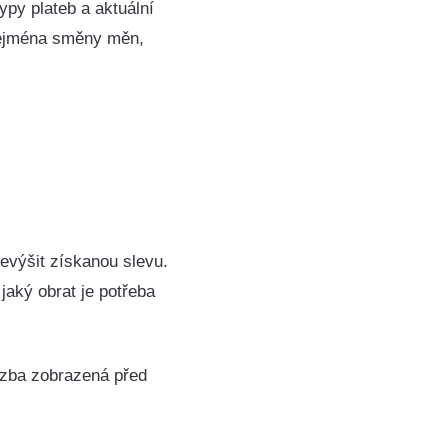
py plateb a aktuální
 zejména směny měn,
evýšit získanou slevu.
jaký obrat je potřeba
azba zobrazená před