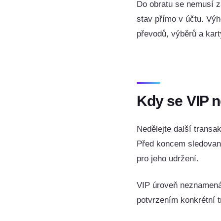
Do obratu se nemusí za
stav přímo v účtu. Vý
převodů, výběrů a kart
Kdy se VIP n
Nedělejte další transa
Před koncem sledovanéh
pro jeho udržení.
VIP úroveň neznamená
potvrzením konkrétní 