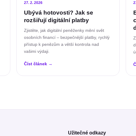
27. 2. 2026
2
Ubývá hotovosti? Jak se
rozšiřují digitální platby
Zjistěte, jak digitální peněženky mění svět
osobních financí – bezpečnější platby, rychlý
Z
přístup k penězům a větší kontrola nad
d
vašimi výdaji.
ú
Číst článek
→
Č
Užitečné odkazy