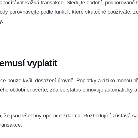
počítávat každá transakce. Sledujte období, podporované ty
hody porovnávejte podle funkcí, které skutečně používáte,
y.
emusí vyplatit
kce pouze kvůli dosažení úrovně. Poplatky a riziko mohou př
o období si ověřte, zda se status obnovuje automaticky a 
, že jsou všechny operace zdarma. Rozhodující zůstává s
transakce.