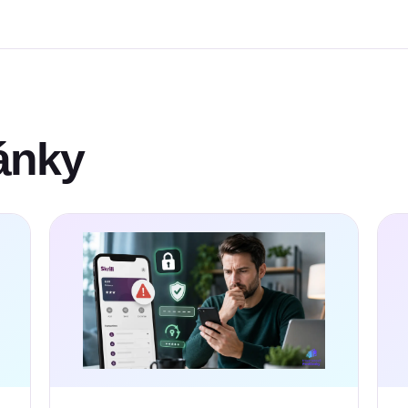
lánky