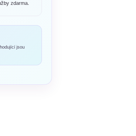
lužby zdarma.
hodující jsou