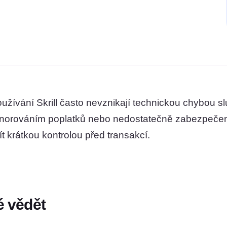
používání Skrill často nevznikají technickou chybou s
gnorováním poplatků nebo nedostatečně zabezpeče
t krátkou kontrolou před transakcí.
é vědět