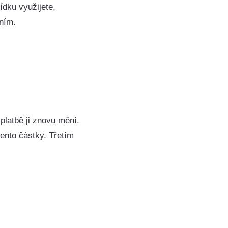
ídku využijete,
ením.
platbě ji znovu mění.
ento částky. Třetím