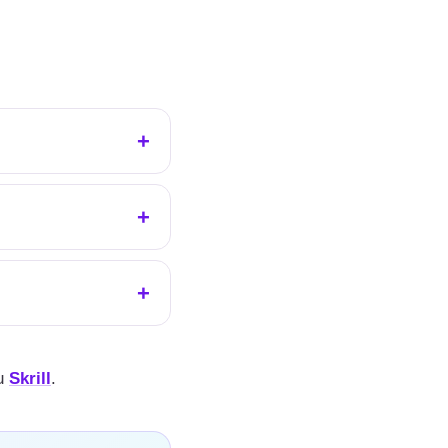
ku
Skrill
.