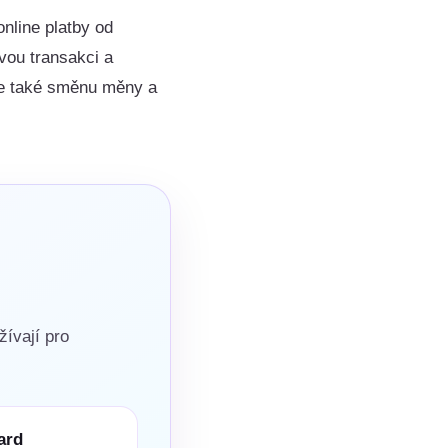
online platby od
vou transakci a
ňte také směnu měny a
žívají pro
ard