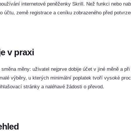
 používání internetové peněženky Skrill. Než funkci nebo nab
ho účtu, země registrace a ceníku zobrazeného před potvrz
e v praxi
 směna měny: uživatel nejprve dobije účet v jiné měně a při 
alé výběry, u kterých minimální poplatek tvoří vysoké proc
řihlašovací stránky a naléhavé žádosti o převod.
ehled