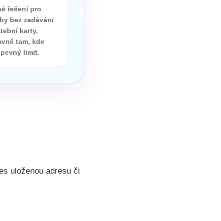
é řešení pro
tby bez zadávání
tební karty,
avně tam, kde
pevný limit.
es uloženou adresu či