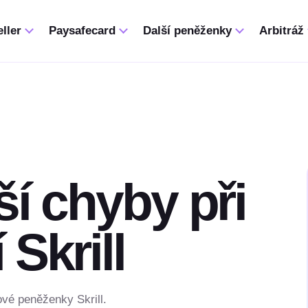
ller
Paysafecard
Další peněženky
Arbitráž
ší chyby při
Skrill
ové peněženky Skrill.