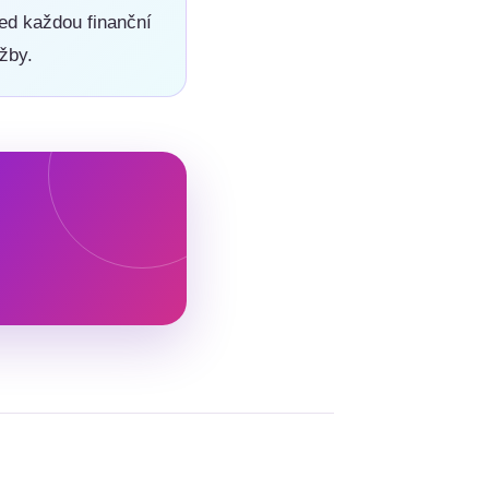
řed každou finanční
žby.