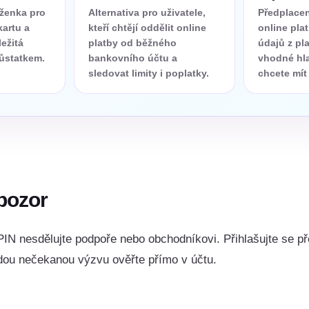
ěženka pro
Alternativa pro uživatele,
Předplacen
kartu a
kteří chtějí oddělit online
online pla
ležitá
platby od běžného
údajů z pla
zůstatkem.
bankovního účtu a
vhodné hl
sledovat limity i poplatky.
chcete mít 
 pozor
IN nesdělujte podpoře nebo obchodníkovi. Přihlašujte se př
aždou nečekanou výzvu ověřte přímo v účtu.