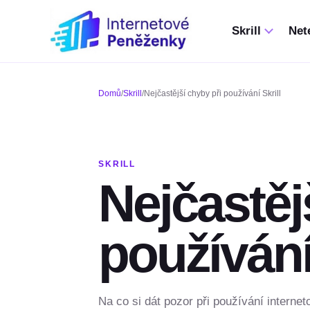
Skrill
Nete
Domů
/
Skrill
/
Nejčastější chyby při používání Skrill
SKRILL
Nejčastěj
používání 
Na co si dát pozor při používání internet