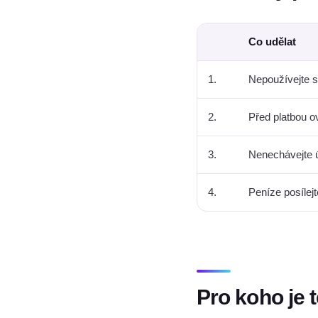
Co udělat
1.
Nepoužívejte st
2.
Před platbou o
3.
Nenechávejte úč
4.
Peníze posílej
Pro koho je 