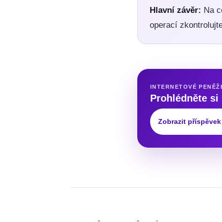
Hlavní závěr:
Na co
operací zkontroluj
INTERNETOVÉ PENĚŽ
Prohlédněte si
Zobrazit příspěvek