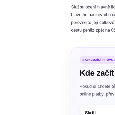
Službu ocení hlavně lid
hlavního bankovního ú
porovnejte její celko
cestu peněz zpět na úč
NAVAZUJÍCÍ PRŮVO
Kde začít
Pokud si chcete té
online platby, pře
Skrill