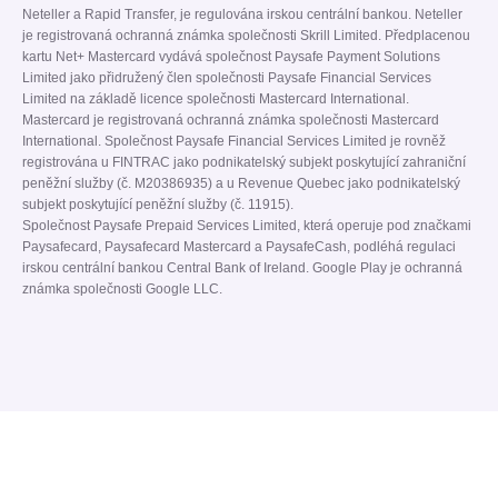
Neteller a Rapid Transfer, je regulována irskou centrální bankou. Neteller
je registrovaná ochranná známka společnosti Skrill Limited. Předplacenou
kartu Net+ Mastercard vydává společnost Paysafe Payment Solutions
Limited jako přidružený člen společnosti Paysafe Financial Services
Limited na základě licence společnosti Mastercard International.
Mastercard je registrovaná ochranná známka společnosti Mastercard
International. Společnost Paysafe Financial Services Limited je rovněž
registrována u FINTRAC jako podnikatelský subjekt poskytující zahraniční
peněžní služby (č. M20386935) a u Revenue Quebec jako podnikatelský
subjekt poskytující peněžní služby (č. 11915).
Společnost Paysafe Prepaid Services Limited, která operuje pod značkami
Paysafecard, Paysafecard Mastercard a PaysafeCash, podléhá regulaci
irskou centrální bankou Central Bank of Ireland. Google Play je ochranná
známka společnosti Google LLC.