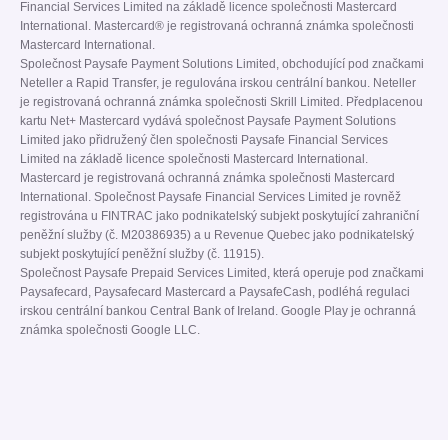
Financial Services Limited na základě licence společnosti Mastercard
International. Mastercard® je registrovaná ochranná známka společnosti
Mastercard International.
Společnost Paysafe Payment Solutions Limited, obchodující pod značkami
Neteller a Rapid Transfer, je regulována irskou centrální bankou. Neteller
je registrovaná ochranná známka společnosti Skrill Limited. Předplacenou
kartu Net+ Mastercard vydává společnost Paysafe Payment Solutions
Limited jako přidružený člen společnosti Paysafe Financial Services
Limited na základě licence společnosti Mastercard International.
Mastercard je registrovaná ochranná známka společnosti Mastercard
International. Společnost Paysafe Financial Services Limited je rovněž
registrována u FINTRAC jako podnikatelský subjekt poskytující zahraniční
peněžní služby (č. M20386935) a u Revenue Quebec jako podnikatelský
subjekt poskytující peněžní služby (č. 11915).
Společnost Paysafe Prepaid Services Limited, která operuje pod značkami
Paysafecard, Paysafecard Mastercard a PaysafeCash, podléhá regulaci
irskou centrální bankou Central Bank of Ireland. Google Play je ochranná
známka společnosti Google LLC.