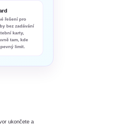
ard
é řešení pro
tby bez zadávání
tební karty,
avně tam, kde
pevný limit.
ovor ukončete a