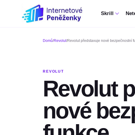
Skrill
Nete
Domů
/
Revolut
/
Revolut představuje nové bezpečnostní 
REVOLUT
Revolut p
nové bez
funkce