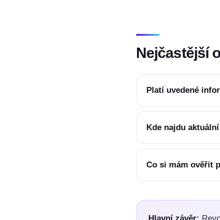
Nejčastější 
Platí uvedené inf
Kde najdu aktuáln
Co si mám ověřit p
Hlavní závěr:
Revol