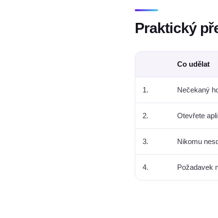
Praktický př
Co udělat
1.
Nečekaný hov
2.
Otevřete apl
3.
Nikomu nesdě
4.
Požadavek n