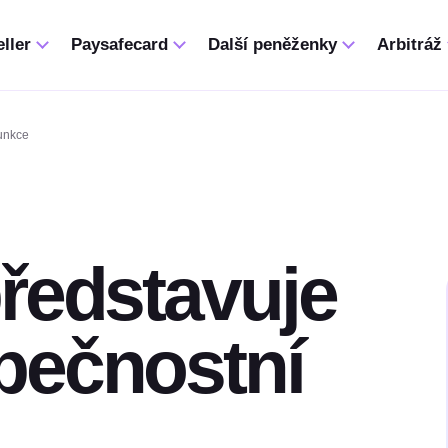
ller
Paysafecard
Další peněženky
Arbitráž
funkce
ředstavuje
pečnostní