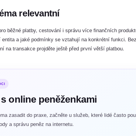
téma relevantní
pro běžné platby, cestování i správu více finančních produktů
ní entita a jaké podmínky se vztahují na konkrétní funkci. B
ní na transakce projděte ještě před první větší platbou.
DCI
 s online peněženkami
ma zasadit do praxe, začněte u služeb, které lidé často pou
vody a správu peněz na internetu.