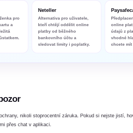
Neteller
Paysafec
ěženka pro
Alternativa pro uživatele,
Předplacen
kartu a
kteří chtějí oddělit online
online pla
ležitá
platby od běžného
údajů z pla
zůstatkem.
bankovního účtu a
vhodné hl
sledovat limity i poplatky.
chcete mít 
 pozor
ochrany, nikoli stoprocentní záruka. Pokud si nejste jistí, h
mi přes chat v aplikaci.