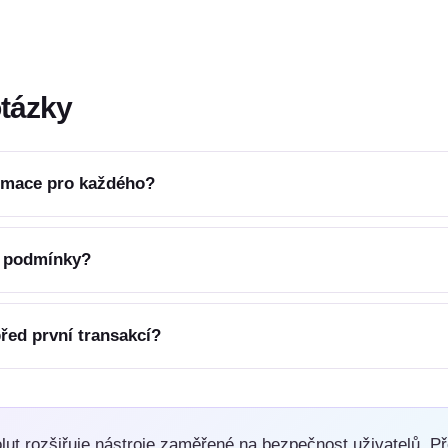
otázky
ormace pro každého?
í podmínky?
řed první transakcí?
ut rozšiřuje nástroje zaměřené na bezpečnost uživatelů. Př