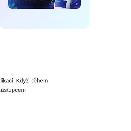
plikaci. Když během
 zástupcem