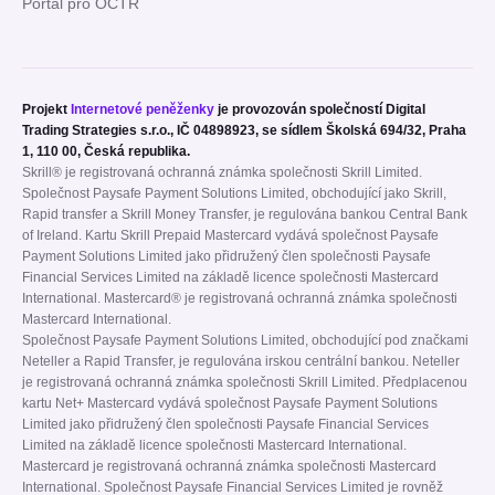
Portál pro OČTŘ
Projekt
Internetové peněženky
je provozován společností Digital
Trading Strategies s.r.o., IČ 04898923, se sídlem Školská 694/32, Praha
1, 110 00, Česká republika.
Skrill® je registrovaná ochranná známka společnosti Skrill Limited.
Společnost Paysafe Payment Solutions Limited, obchodující jako Skrill,
Rapid transfer a Skrill Money Transfer, je regulována bankou Central Bank
of Ireland. Kartu Skrill Prepaid Mastercard vydává společnost Paysafe
Payment Solutions Limited jako přidružený člen společnosti Paysafe
Financial Services Limited na základě licence společnosti Mastercard
International. Mastercard® je registrovaná ochranná známka společnosti
Mastercard International.
Společnost Paysafe Payment Solutions Limited, obchodující pod značkami
Neteller a Rapid Transfer, je regulována irskou centrální bankou. Neteller
je registrovaná ochranná známka společnosti Skrill Limited. Předplacenou
kartu Net+ Mastercard vydává společnost Paysafe Payment Solutions
Limited jako přidružený člen společnosti Paysafe Financial Services
Limited na základě licence společnosti Mastercard International.
Mastercard je registrovaná ochranná známka společnosti Mastercard
International. Společnost Paysafe Financial Services Limited je rovněž