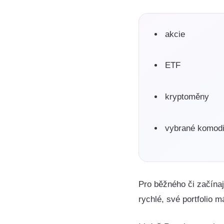
akcie
ETF
kryptoměny
vybrané komodit
Pro běžného či začínaj
rychlé, své portfolio 