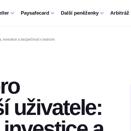
ller
Paysafecard
Další peněženky
Arbitráž
ta, investice a bezpečnost v jednom
ro
í uživatele:
, investice a