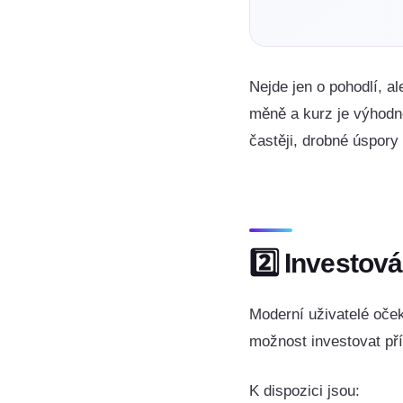
Nejde jen o pohodlí, al
měně a kurz je výhodně
častěji, drobné úspory
2️⃣ Investová
Moderní uživatelé oček
možnost investovat pří
K dispozici jsou: