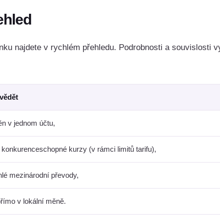
ehled
nku najdete v rychlém přehledu. Podrobnosti a souvislosti vy
 vědět
ěn v jednom účtu,
konkurenceschopné kurzy (v rámci limitů tarifu),
hlé mezinárodní převody,
 přímo v lokální měně.