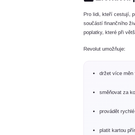
Pro lidi, kteří cestuj
součástí finančního ži
poplatky, které při vě
Revolut umožňuje:
držet více měn 
směňovat za kon
provádět rychlé
platit kartou př