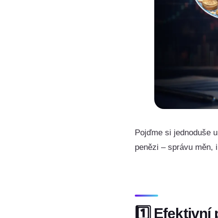
Pojďme si jednoduše uk
penězi – správu měn, i
1️⃣ Efektivn