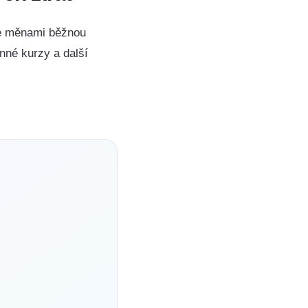
íce měnami běžnou
nné kurzy a další