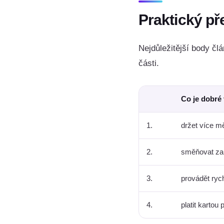
Praktický př
Nejdůležitější body člá
části.
Co je dobré
1.
držet více m
2.
směňovat za 
3.
provádět ryc
4.
platit kartou