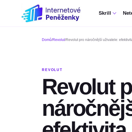
Skrill
Nete
Domů
/
Revolut
/
Revolut pro náročnější uživatele: efektivi
REVOLUT
Revolut p
náročnějš
efektivita