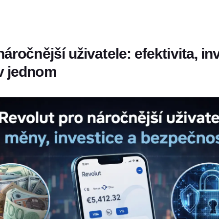
áročnější uživatele: efektivita, in
v jednom