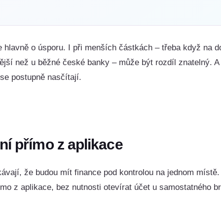
e hlavně o úsporu. I při menších částkách – třeba když na do
jší než u běžné české banky – může být rozdíl znatelný. A 
 se postupně nasčítají.
ní přímo z aplikace
ávají, že budou mít finance pod kontrolou na jednom místě.
mo z aplikace, bez nutnosti otevírat účet u samostatného b