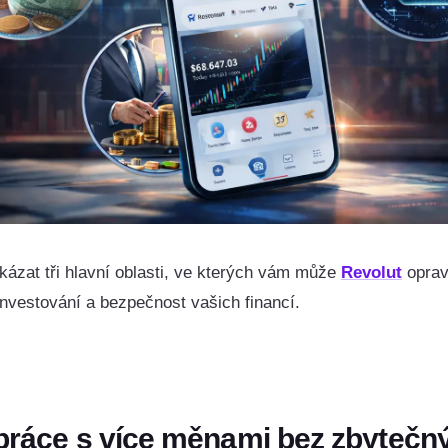
ázat tři hlavní oblasti, ve kterých vám může
Revolut
oprav
nvestování a bezpečnost vašich financí.
í práce s více měnami bez zbytečný