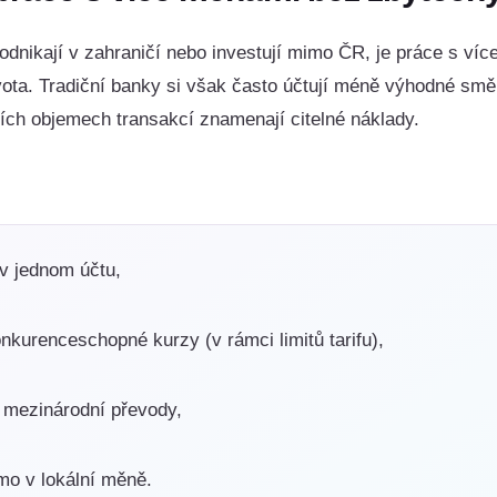
í, podnikají v zahraničí nebo investují mimo ČR, je práce s v
vota. Tradiční banky si však často účtují méně výhodné smě
tších objemech transakcí znamenají citelné náklady.
v jednom účtu,
kurenceschopné kurzy (v rámci limitů tarifu),
 mezinárodní převody,
ímo v lokální měně.