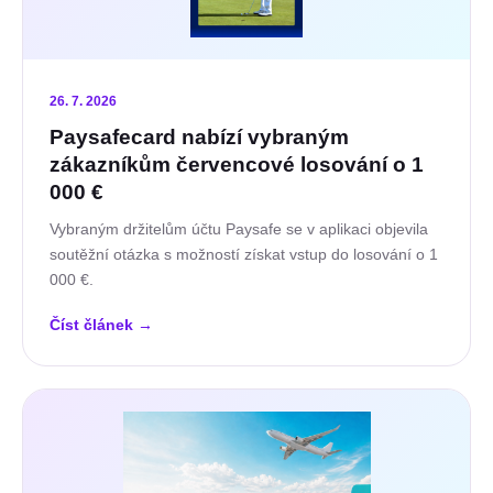
26. 7. 2026
Paysafecard nabízí vybraným
zákazníkům červencové losování o 1
000 €
Vybraným držitelům účtu Paysafe se v aplikaci objevila
soutěžní otázka s možností získat vstup do losování o 1
000 €.
Číst článek
→