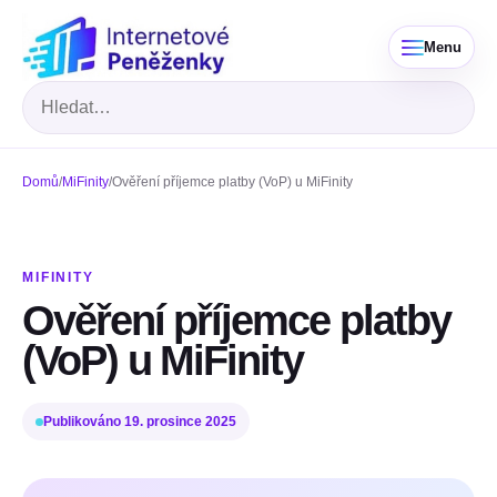
Menu
Hledat
Domů
/
MiFinity
/
Ověření příjemce platby (VoP) u MiFinity
MIFINITY
Ověření příjemce platby
(VoP) u MiFinity
Publikováno
19. prosince 2025