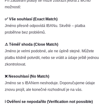
Při zadávání platby se může zobrazit jedna z těchto
možností:
✅ Vše souhlasí (Exact Match)
Jméno přesně odpovídá IBANu. Skvělé – platba
proběhne bez problémů.
⚠ Téměř shoda (Close Match)
Jméno je velmi podobné, ale ne úplně stejné. Můžete
platbu klidně potvrdit, nebo se vrátit a údaje ještě jednou
zkontrolovat.
❌ Nesouhlasí (No Match)
Jméno se s IBANem neshoduje. Doporučujeme údaje
znovu projít, ale konečné rozhodnutí je na vás.
ℹ Ověření se nepodařilo (Verification not possible)