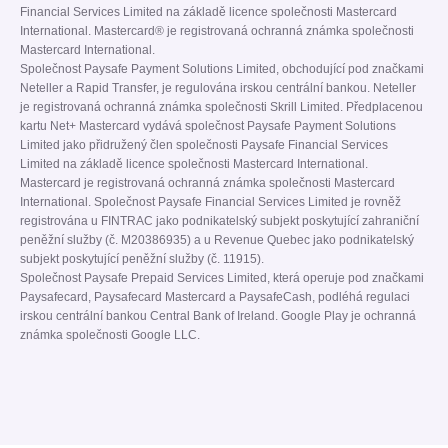
Financial Services Limited na základě licence společnosti Mastercard
International. Mastercard® je registrovaná ochranná známka společnosti
Mastercard International.
Společnost Paysafe Payment Solutions Limited, obchodující pod značkami
Neteller a Rapid Transfer, je regulována irskou centrální bankou. Neteller
je registrovaná ochranná známka společnosti Skrill Limited. Předplacenou
kartu Net+ Mastercard vydává společnost Paysafe Payment Solutions
Limited jako přidružený člen společnosti Paysafe Financial Services
Limited na základě licence společnosti Mastercard International.
Mastercard je registrovaná ochranná známka společnosti Mastercard
International. Společnost Paysafe Financial Services Limited je rovněž
registrována u FINTRAC jako podnikatelský subjekt poskytující zahraniční
peněžní služby (č. M20386935) a u Revenue Quebec jako podnikatelský
subjekt poskytující peněžní služby (č. 11915).
Společnost Paysafe Prepaid Services Limited, která operuje pod značkami
Paysafecard, Paysafecard Mastercard a PaysafeCash, podléhá regulaci
irskou centrální bankou Central Bank of Ireland. Google Play je ochranná
známka společnosti Google LLC.