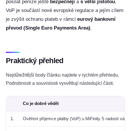
posílat peníze ještě
bezpečněji
a
s větší jistotou
.
VoP je součástí nové evropské regulace a jejím cílem
je zvýšit ochranu plateb v rámci
eurový bankovní
převod (Single Euro Payments Area)
.
Praktický přehled
Nejdůležitější body článku najdete v rychlém přehledu.
Podrobnosti a souvislosti vysvětlují následující části.
Co je dobré vědět
1.
Ověření příjemce platby (VoP) u MiFinity S radostí vám 