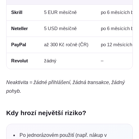
Skrill
5 EUR měsíčně
po 6 měsících bez 
Neteller
5 USD měsíčně
po 6 měsících bez 
PayPal
až 300 Kč ročně (ČR)
po 12 měsících ne
Revolut
žádný
–
Neaktivita = žádné přihlášení, žádná transakce, žádný
pohyb.
Kdy hrozí největší riziko?
Po jednorázovém použití (např. nákup v