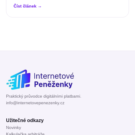
Číst článek
→
Praktický průvodce digitálními platbami.
info@internetovepenezenky.cz
Užitečné odkazy
Novinky
Kalkulačka arbitráže