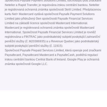
Společnost Paysafe Payment Solutions Limited, obchodující pod značkami
Neteller a Rapid Transfer, je regulována irskou centrální bankou. Neteller
je registrovaná ochranná známka společnosti Skrill Limited. Předplacenou
kartu Net+ Mastercard vydává společnost Paysafe Payment Solutions
Limited jako přidružený člen společnosti Paysafe Financial Services
Limited na základě licence společnosti Mastercard International.
Mastercard je registrovaná ochranná známka společnosti Mastercard
International. Společnost Paysafe Financial Services Limited je rovněž
registrována u FINTRAC jako podnikatelský subjekt poskytující zahraniční
peněžní služby (č. M20386935) a u Revenue Quebec jako podnikatelský
subjekt poskytující peněžní služby (č. 11915).
Společnost Paysafe Prepaid Services Limited, která operuje pod značkami
Paysafecard, Paysafecard Mastercard a PaysafeCash, podléhá regulaci
irskou centrální bankou Central Bank of Ireland. Google Play je ochranná
známka společnosti Google LLC.