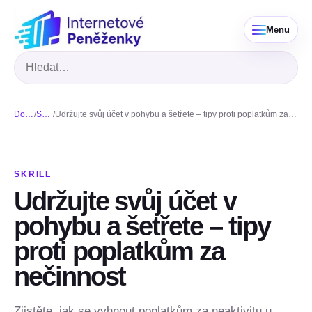
Menu
Hledat
Domů
/
Skrill
/
Udržujte svůj účet v pohybu a šetřete – tipy proti poplatkům za nečinnost
SKRILL
Udržujte svůj účet v
pohybu a šetřete – tipy
proti poplatkům za
nečinnost
Zjistěte, jak se vyhnout poplatkům za neaktivitu u