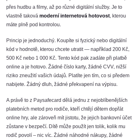
přes hudbu a filmy, až po různé digitální služby. Je to
vlastně taková
moderní internetová hotovost
, kterou
máte plně pod kontrolou.
Princip je jednoduchý. Koupíte si fyzický nebo digitální
kód v hodnotě, kterou chcete utratit — například 200 Kč,
500 Kč nebo 1 000 Kč. Tento kód pak zadáte při platbě
online a je hotovo. Žádné číslo karty, žádné CVV, nižší
riziko zneužití vašich údajů. Platíte jen tím, co si předem
nabijete. Žádný dluh, žádné překvapení na výpisu.
A právě to z Paysafecard dělá jednu z nejoblíbenějších
platebních metod pro rodiče, kteří chtějí dětem dopřát
online hry, ale zároveň mít jistotu, že jejich bankovní účet
zůstane v bezpečí. Dítě může použít jen tolik, kolik mu
rodič povolí – nic víc. Žádné náhodné nákupy, žádné