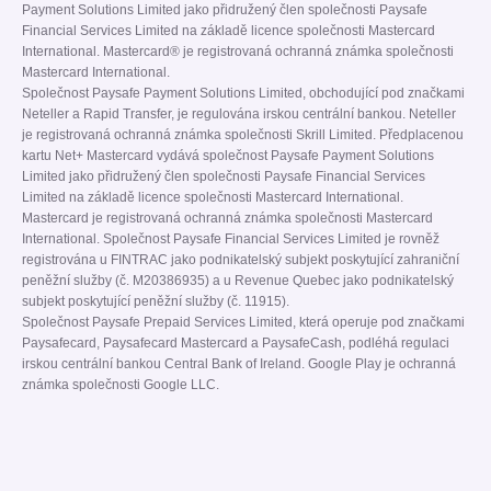
Payment Solutions Limited jako přidružený člen společnosti Paysafe
Financial Services Limited na základě licence společnosti Mastercard
International. Mastercard® je registrovaná ochranná známka společnosti
Mastercard International.
Společnost Paysafe Payment Solutions Limited, obchodující pod značkami
Neteller a Rapid Transfer, je regulována irskou centrální bankou. Neteller
je registrovaná ochranná známka společnosti Skrill Limited. Předplacenou
kartu Net+ Mastercard vydává společnost Paysafe Payment Solutions
Limited jako přidružený člen společnosti Paysafe Financial Services
Limited na základě licence společnosti Mastercard International.
Mastercard je registrovaná ochranná známka společnosti Mastercard
International. Společnost Paysafe Financial Services Limited je rovněž
registrována u FINTRAC jako podnikatelský subjekt poskytující zahraniční
peněžní služby (č. M20386935) a u Revenue Quebec jako podnikatelský
subjekt poskytující peněžní služby (č. 11915).
Společnost Paysafe Prepaid Services Limited, která operuje pod značkami
Paysafecard, Paysafecard Mastercard a PaysafeCash, podléhá regulaci
irskou centrální bankou Central Bank of Ireland. Google Play je ochranná
známka společnosti Google LLC.