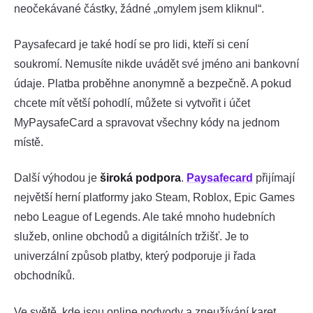
neočekávané částky, žádné „omylem jsem kliknul“.
Paysafecard je také hodí se pro lidi, kteří si cení
soukromí. Nemusíte nikde uvádět své jméno ani bankovní
údaje. Platba proběhne anonymně a bezpečně. A pokud
chcete mít větší pohodlí, můžete si vytvořit i účet
MyPaysafeCard a spravovat všechny kódy na jednom
místě.
Další výhodou je
široká podpora
.
Paysafecard
přijímají
největší herní platformy jako Steam, Roblox, Epic Games
nebo League of Legends. Ale také mnoho hudebních
služeb, online obchodů a digitálních tržišť. Je to
univerzální způsob platby, který podporuje ji řada
obchodníků.
Ve světě, kde jsou online podvody a zneužívání karet