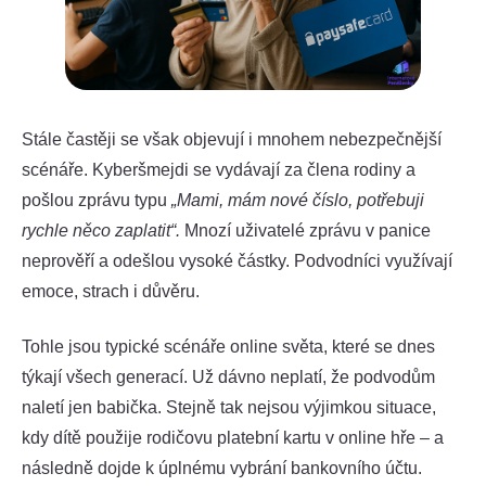
Stále častěji se však objevují i mnohem nebezpečnější
scénáře. Kyberšmejdi se vydávají za člena rodiny a
pošlou zprávu typu
„Mami, mám nové číslo, potřebuji
rychle něco zaplatit“.
Mnozí uživatelé zprávu v panice
neprověří a odešlou vysoké částky. Podvodníci využívají
emoce, strach i důvěru.
Tohle jsou typické scénáře online světa, které se dnes
týkají všech generací. Už dávno neplatí, že podvodům
naletí jen babička. Stejně tak nejsou výjimkou situace,
kdy dítě použije rodičovu platební kartu v online hře – a
následně dojde k úplnému vybrání bankovního účtu.