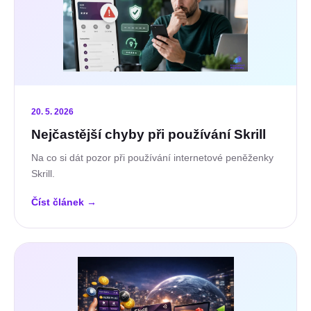
20. 5. 2026
Nejčastější chyby při používání Skrill
Na co si dát pozor při používání internetové peněženky
Skrill.
Číst článek
→