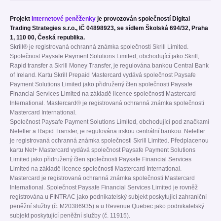
Projekt
Internetové peněženky
je provozován společností Digital
Trading Strategies s.r.o., IČ 04898923, se sídlem Školská 694/32, Praha
1, 110 00, Česká republika.
Skrill® je registrovaná ochranná známka společnosti Skrill Limited.
Společnost Paysafe Payment Solutions Limited, obchodující jako Skrill,
Rapid transfer a Skrill Money Transfer, je regulována bankou Central Bank
of Ireland. Kartu Skrill Prepaid Mastercard vydává společnost Paysafe
Payment Solutions Limited jako přidružený člen společnosti Paysafe
Financial Services Limited na základě licence společnosti Mastercard
International. Mastercard® je registrovaná ochranná známka společnosti
Mastercard International.
Společnost Paysafe Payment Solutions Limited, obchodující pod značkami
Neteller a Rapid Transfer, je regulována irskou centrální bankou. Neteller
je registrovaná ochranná známka společnosti Skrill Limited. Předplacenou
kartu Net+ Mastercard vydává společnost Paysafe Payment Solutions
Limited jako přidružený člen společnosti Paysafe Financial Services
Limited na základě licence společnosti Mastercard International.
Mastercard je registrovaná ochranná známka společnosti Mastercard
International. Společnost Paysafe Financial Services Limited je rovněž
registrována u FINTRAC jako podnikatelský subjekt poskytující zahraniční
peněžní služby (č. M20386935) a u Revenue Quebec jako podnikatelský
subjekt poskytující peněžní služby (č. 11915).