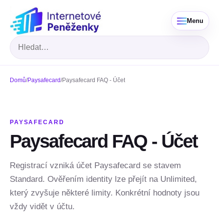
Menu
Hledat
Domů
/
Paysafecard
/
Paysafecard FAQ - Účet
PAYSAFECARD
Paysafecard FAQ - Účet
Registrací vzniká účet Paysafecard se stavem
Standard. Ověřením identity lze přejít na Unlimited,
který zvyšuje některé limity. Konkrétní hodnoty jsou
vždy vidět v účtu.