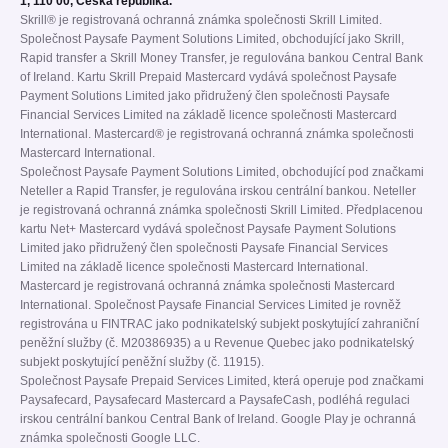
1, 110 00, Česká republika.
Skrill® je registrovaná ochranná známka společnosti Skrill Limited.
Společnost Paysafe Payment Solutions Limited, obchodující jako Skrill,
Rapid transfer a Skrill Money Transfer, je regulována bankou Central Bank
of Ireland. Kartu Skrill Prepaid Mastercard vydává společnost Paysafe
Payment Solutions Limited jako přidružený člen společnosti Paysafe
Financial Services Limited na základě licence společnosti Mastercard
International. Mastercard® je registrovaná ochranná známka společnosti
Mastercard International.
Společnost Paysafe Payment Solutions Limited, obchodující pod značkami
Neteller a Rapid Transfer, je regulována irskou centrální bankou. Neteller
je registrovaná ochranná známka společnosti Skrill Limited. Předplacenou
kartu Net+ Mastercard vydává společnost Paysafe Payment Solutions
Limited jako přidružený člen společnosti Paysafe Financial Services
Limited na základě licence společnosti Mastercard International.
Mastercard je registrovaná ochranná známka společnosti Mastercard
International. Společnost Paysafe Financial Services Limited je rovněž
registrována u FINTRAC jako podnikatelský subjekt poskytující zahraniční
peněžní služby (č. M20386935) a u Revenue Quebec jako podnikatelský
subjekt poskytující peněžní služby (č. 11915).
Společnost Paysafe Prepaid Services Limited, která operuje pod značkami
Paysafecard, Paysafecard Mastercard a PaysafeCash, podléhá regulaci
irskou centrální bankou Central Bank of Ireland. Google Play je ochranná
známka společnosti Google LLC.