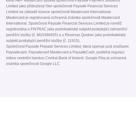
kartu Net+ Mastercard vydává společnost Paysafe Payment Solutions
Limited jako přidružený člen společnosti Paysafe Financial Services
Limited na základě licence společnosti Mastercard International.
Mastercard je registrovaná ochranná známka společnosti Mastercard
International. Společnost Paysafe Financial Services Limited je rovněž
registrována u FINTRAC jako podnikatelský subjekt poskytující zahraniční
peněžní služby (č. M20386935) a u Revenue Quebec jako podnikatelský
subjekt poskytující peněžní služby (č. 11915).
Společnost Paysafe Prepaid Services Limited, která operuje pod značkami
Paysafecard, Paysafecard Mastercard a PaysafeCash, podléhá regulaci
irskou centrální bankou Central Bank of Ireland. Google Play je ochranná
známka společnosti Google LLC.