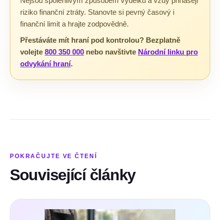
Nejsou spolehlivým způsobem výdělku a vždy přinášejí
riziko finanční ztráty. Stanovte si pevný časový i
finanční limit a hrajte zodpovědně.
Přestáváte mít hraní pod kontrolou? Bezplatně
volejte
800 350 000
nebo navštivte
Národní linku pro
odvykání hraní
.
POKRAČUJTE VE ČTENÍ
Související články