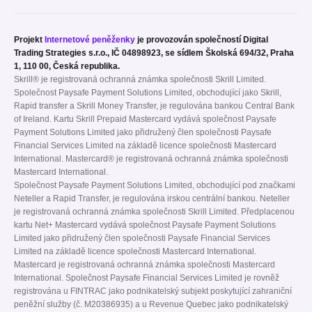
Projekt
Internetové peněženky
je provozován společností Digital
Trading Strategies s.r.o., IČ 04898923, se sídlem Školská 694/32, Praha
1, 110 00, Česká republika.
Skrill® je registrovaná ochranná známka společnosti Skrill Limited.
Společnost Paysafe Payment Solutions Limited, obchodující jako Skrill,
Rapid transfer a Skrill Money Transfer, je regulována bankou Central Bank
of Ireland. Kartu Skrill Prepaid Mastercard vydává společnost Paysafe
Payment Solutions Limited jako přidružený člen společnosti Paysafe
Financial Services Limited na základě licence společnosti Mastercard
International. Mastercard® je registrovaná ochranná známka společnosti
Mastercard International.
Společnost Paysafe Payment Solutions Limited, obchodující pod značkami
Neteller a Rapid Transfer, je regulována irskou centrální bankou. Neteller
je registrovaná ochranná známka společnosti Skrill Limited. Předplacenou
kartu Net+ Mastercard vydává společnost Paysafe Payment Solutions
Limited jako přidružený člen společnosti Paysafe Financial Services
Limited na základě licence společnosti Mastercard International.
Mastercard je registrovaná ochranná známka společnosti Mastercard
International. Společnost Paysafe Financial Services Limited je rovněž
registrována u FINTRAC jako podnikatelský subjekt poskytující zahraniční
peněžní služby (č. M20386935) a u Revenue Quebec jako podnikatelský