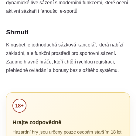
dynamické live sázení s moderními funkcemi, které ocení
aktivní sázkaři i fanoušci e‑sportů.
Shrnutí
Kingsbet je jednoduchá sázková kancelář, která nabízí
základní, ale funkční prostředí pro sportovní sázení.
Zaujme hlavně hráče, kteří chtějí rychlou registraci,
přehledné ovládání a bonusy bez složitého systému.
18+
Hrajte zodpovědně
Hazardní hry jsou určeny pouze osobám starším 18 let.