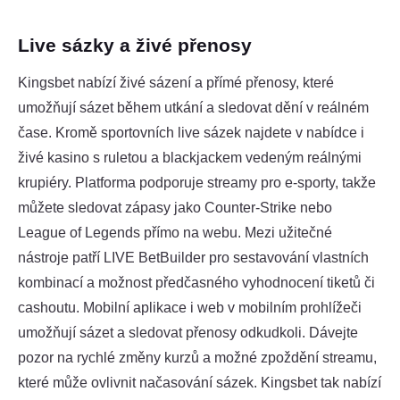
Live sázky a živé přenosy
Kingsbet nabízí živé sázení a přímé přenosy, které
umožňují sázet během utkání a sledovat dění v reálném
čase. Kromě sportovních live sázek najdete v nabídce i
živé kasino s ruletou a blackjackem vedeným reálnými
krupiéry. Platforma podporuje streamy pro e‑sporty, takže
můžete sledovat zápasy jako Counter‑Strike nebo
League of Legends přímo na webu. Mezi užitečné
nástroje patří LIVE BetBuilder pro sestavování vlastních
kombinací a možnost předčasného vyhodnocení tiketů či
cashoutu. Mobilní aplikace i web v mobilním prohlížeči
umožňují sázet a sledovat přenosy odkudkoli. Dávejte
pozor na rychlé změny kurzů a možné zpoždění streamu,
které může ovlivnit načasování sázek. Kingsbet tak nabízí