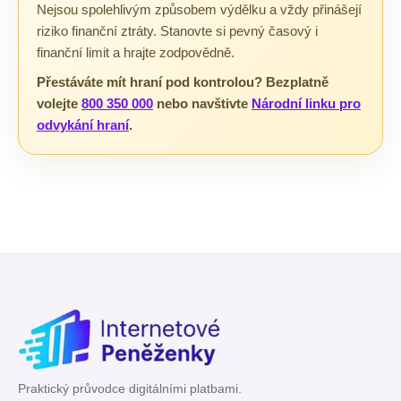
Nejsou spolehlivým způsobem výdělku a vždy přinášejí
riziko finanční ztráty. Stanovte si pevný časový i
finanční limit a hrajte zodpovědně.
Přestáváte mít hraní pod kontrolou? Bezplatně
volejte
800 350 000
nebo navštivte
Národní linku pro
odvykání hraní
.
Praktický průvodce digitálními platbami.