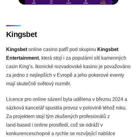
Kingsbet
Kingsbet
online casino patří pod skupinu
Kingsbet
Entertainment
, která stojí i za populární sítí kamenných
casin King’s. Ikonické rozvadovské kasino je považováno
za jedno z nejlepších v Evropě a jeho pokerové eventy
mají skutečně světový rozměr.
Licence pro online sázení byla udělena v březnu 2024 a
sázková kancelář spustila provoz v polovině téhož roku.
Za projektem stojí tým zkušených profesionálů z
land‑based i online prostředí, což se odráží v
konkurenceschopné a rychle se rozvíjející nabídce