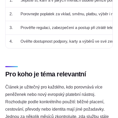
1.
Sepište si, kam a v jakých měnách budete peníze posílat
2.
Porovnejte poplatek za vklad, směnu, platbu, výběr i neak
3.
Prověřte regulaci, zabezpečení a postup při ztrátě telefo
4.
Ověřte dostupnost podpory, karty a výběrů ve své zemi.
Pro koho je téma relevantní
Článek je užitečný pro každého, kdo porovnává více
peněženek nebo nový evropský platební nástroj.
Rozhodujte podle konkrétního použití: běžné placení,
cestování, převody nebo identita mají jiné požadavky.
Jednou za několik měsíců zkontrolujte, zda službu stále