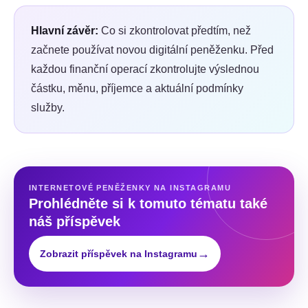
Hlavní závěr:
Co si zkontrolovat předtím, než
začnete používat novou digitální peněženku. Před
každou finanční operací zkontrolujte výslednou
částku, měnu, příjemce a aktuální podmínky
služby.
INTERNETOVÉ PENĚŽENKY NA INSTAGRAMU
Prohlédněte si k tomuto tématu také
náš příspěvek
→
Zobrazit příspěvek na Instagramu