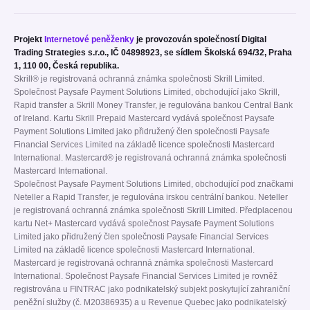
Projekt
Internetové peněženky
je provozován společností Digital
Trading Strategies s.r.o., IČ 04898923, se sídlem Školská 694/32, Praha
1, 110 00, Česká republika.
Skrill® je registrovaná ochranná známka společnosti Skrill Limited.
Společnost Paysafe Payment Solutions Limited, obchodující jako Skrill,
Rapid transfer a Skrill Money Transfer, je regulována bankou Central Bank
of Ireland. Kartu Skrill Prepaid Mastercard vydává společnost Paysafe
Payment Solutions Limited jako přidružený člen společnosti Paysafe
Financial Services Limited na základě licence společnosti Mastercard
International. Mastercard® je registrovaná ochranná známka společnosti
Mastercard International.
Společnost Paysafe Payment Solutions Limited, obchodující pod značkami
Neteller a Rapid Transfer, je regulována irskou centrální bankou. Neteller
je registrovaná ochranná známka společnosti Skrill Limited. Předplacenou
kartu Net+ Mastercard vydává společnost Paysafe Payment Solutions
Limited jako přidružený člen společnosti Paysafe Financial Services
Limited na základě licence společnosti Mastercard International.
Mastercard je registrovaná ochranná známka společnosti Mastercard
International. Společnost Paysafe Financial Services Limited je rovněž
registrována u FINTRAC jako podnikatelský subjekt poskytující zahraniční
peněžní služby (č. M20386935) a u Revenue Quebec jako podnikatelský