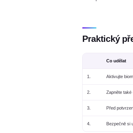
Praktický př
Co udělat
1.
Aktivujte bio
2.
Zapněte také
3.
Před potvrzen
4.
Bezpečně si u