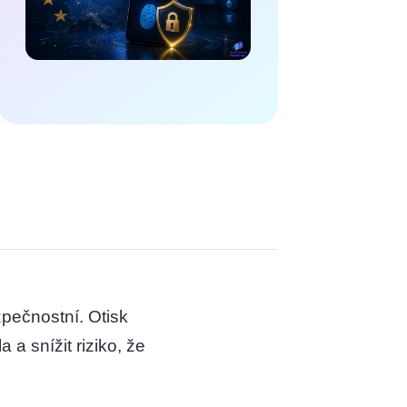
zpečnostní. Otisk
a snížit riziko, že