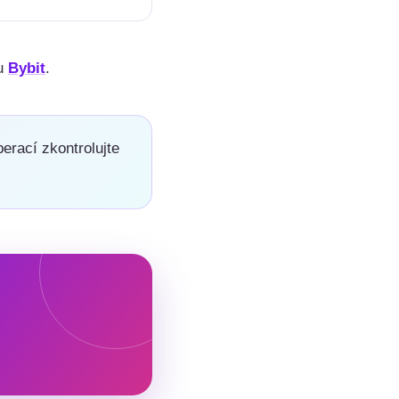
ku
Bybit
.
erací zkontrolujte