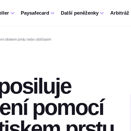
ller
Paysafecard
Další peněženky
Arbitráž
ní otiskem prstu nebo obličejem
posiluje
ení pomocí
tiskem prstu