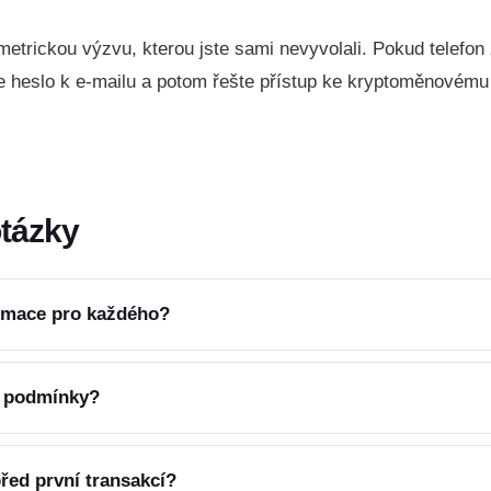
etrickou výzvu, kterou jste sami nevyvolali. Pokud telefon z
e heslo k e-mailu a potom řešte přístup ke kryptoměnovému
otázky
ormace pro každého?
í podmínky?
řed první transakcí?