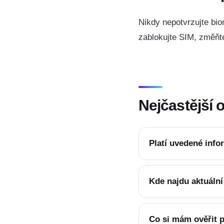
Nikdy nepotvrzujte biom
zablokujte SIM, změňt
Nejčastější 
Platí uvedené inf
Kde najdu aktuáln
Co si mám ověřit p