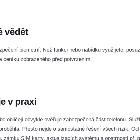
é vědět
zpečení biometrií. Než funkci nebo nabídku využijete, posuz
 a ceníku zobrazeného před potvrzením.
e v praxi
ebo obličeji obvykle ověřuje zabezpečená část telefonu. Slu
 proběhla. Přesto nejde o samostatné řešení všech rizik. Och
 zámku SIM karty, aktualizacích systému a opatrnosti při p