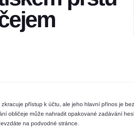
ičejem
zkracuje přístup k účtu, ale jeho hlavní přínos je be
ní obličeje může nahradit opakované zadávání hesla 
odevzdáte na podvodné stránce.