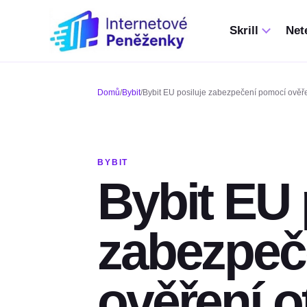
Skrill
Nete
Domů
/
Bybit
/
Bybit EU posiluje zabezpečení pomocí ověře
BYBIT
Bybit EU 
zabezpeč
ověření o