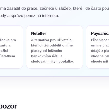
ma zasadit do praxe, začněte u služeb, které lidé často pou
vody a správu peněz na internetu.
Neteller
Paysafec
ěženka pro
Alternativa pro uživatele,
Předplacen
kartu a
kteří chtějí oddělit online
online pla
ležitá
platby od běžného
údajů z pla
zůstatkem.
bankovního účtu a
vhodné hl
sledovat limity i poplatky.
chcete mít 
 pozor