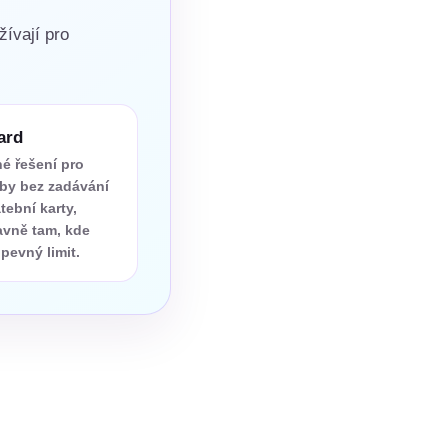
žívají pro
ard
é řešení pro
tby bez zadávání
tební karty,
avně tam, kde
pevný limit.