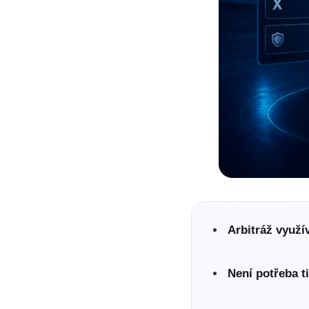
Arbitráž využí
Není potřeba ti