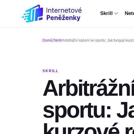
Skrill
Nete
Domů
/
Skrill
/
Arbitrážní sázení ve sportu: Jak fungují kurz
SKRILL
Arbitrážn
sportu: J
kurzové r