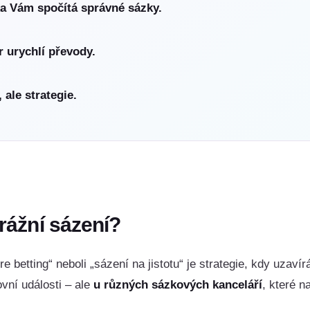
a Vám spočítá správné sázky.
er urychlí převody.
 ale strategie.
trážní sázení?
re betting“ neboli „sázení na jistotu“ je strategie, kdy uzav
vní události – ale
u různých sázkových kanceláří
, které n