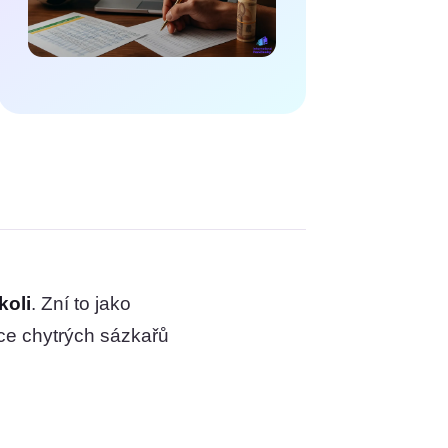
koli
. Zní to jako
síce chytrých sázkařů