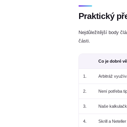
Praktický př
Nejdůležitější body člá
části.
Co je dobré v
1.
Arbitráž využí
2.
Není potřeba ti
3.
Naše kalkulačk
4.
Skrill a Netelle