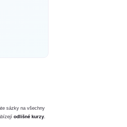
íráte sázky na všechny
abízejí
odlišné kurzy
.