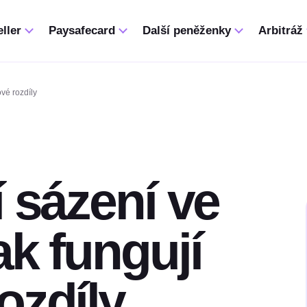
ller
Paysafecard
Další peněženky
Arbitráž
ové rozdíly
í sázení ve
ak fungují
ozdíly